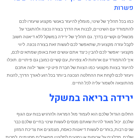
פשרות
כמו בכל תהליך של שינוי, מומלץ להיעזר באנשי מקצוע שיעזרו לכם
להתמודד עם השינויים, לבנות את הדרך בצורה נכונה ולהתגבר על
מכשולים וקשיים בדרך. גם תהליך של ירידה במשקל ללא דיאטה חשוב
לקבל עזרה מקצועית, שתאפשר לכם לעשות זאת בצורה נכונה. ליווי
מקצועי יאפשר לכם להבין כיצד אתם עושים זאת באופן שמתאים לכם,
איך להתמודד עם ארוחות לא צפויות, עם קשיים כמובן גם פיתויים. תוכלו
להיעזר בצוות מקצועי כמו הצוות של חברת פיט קיי ‏אשר ילווה אתכם
ויעזור לכם לקחת את ההחלטה הנכונה ביותר בכל רגע לאורך הדרך, להנות
מהתוצאה ולשמור עליה לכל החיים.
ירידה בריאה במשקל
‏החלום הגדול שלכם הוא לעמוד מול המראה ולהרגיש בנוח עם הגוף
שלכם. יכול מאוד להיות שאתם מנסים לעשות שינוי בחיים שלכם כבר
שנים רבות, בוחרים לעשות דיאטות כאסח, מצמצים את צריכת המזון
שלכם, מדלגים על ארוחות או נמנעים לחלוטין ממאכלים מסוימים. למרות