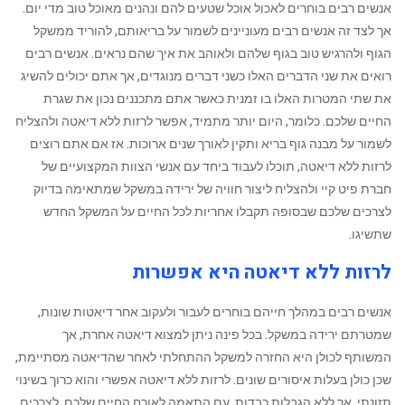
‏אנשים רבים בוחרים לאכול אוכל שטעים להם ונהנים מאוכל טוב מדי יום.
אך לצד זה אנשים רבים מעוניינים לשמור על בריאותם, להוריד ממשקל
הגוף ולהרגיש טוב בגוף שלהם ולאוהב את איך שהם נראים. אנשים רבים
רואים את שני הדברים האלו כשני דברים מנוגדים, אך אתם יכולים להשיג
את שתי המטרות האלו בו זמנית כאשר אתם מתכננים נכון את שגרת
החיים שלכם. כלומר, היום יותר מתמיד, אפשר לרזות ללא דיאטה ולהצליח
לשמור על מבנה גוף בריא ותקין לאורך שנים ארוכות. אז אם אתם רוצים
לרזות ללא דיאטה, תוכלו לעבוד ביחד עם אנשי הצוות המקצועיים של
חברת פיט קיי ‏ולהצליח ליצור חוויה ‏של ירידה במשקל שמתאימה בדיוק
לצרכים שלכם שבסופה תקבלו אחריות לכל החיים על המשקל החדש
שתשיגו.
לרזות ללא דיאטה היא אפשרות
‏אנשים רבים במהלך חייהם בוחרים לעבור ולעקוב אחר דיאטות שונות,
שמטרתם ירידה במשקל. בכל פינה ניתן למצוא דיאטה אחרת, אך
המשותף לכולן היא החזרה למשקל ההתחלתי לאחר שהדיאטה מסתיימת,
שכן כולן בעלות איסורים שונים. לרזות ללא דיאטה אפשרי והוא כרוך בשינוי
תזונתי, אך ללא הגבלות כבדות, עם התאמה לאורח החיים שלכם, לצרכים