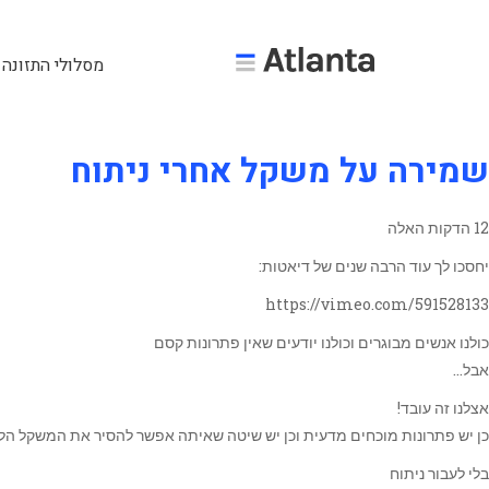
מסלולי התזונה 
שמירה על משקל אחרי ניתוח
12 הדקות האלה
יחסכו לך עוד הרבה שנים של דיאטות:
https://vimeo.com/591528133
כולנו אנשים מבוגרים וכולנו יודעים שאין פתרונות קסם
אבל…
אצלנו זה עובד!
כן יש פתרונות מוכחים מדעית וכן יש שיטה שאיתה אפשר להסיר את המשקל הלא רצוי, לרדת 5, 8 ואפילו 15 קילו או יותר… ולשמ
בלי לעבור ניתוח