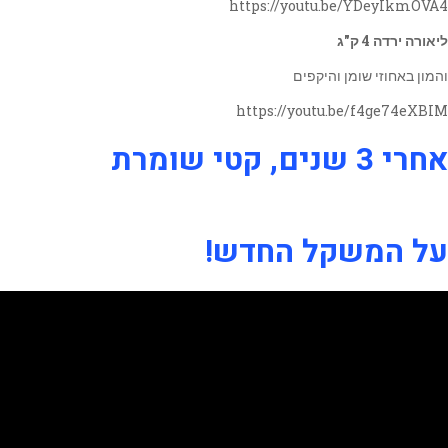
https://youtu.be/YDeyIkmOVA4
ליאורה ירדה 4 ק"ג
והמון באחוזי שומן והיקפים
https://youtu.be/f4ge74eXBIM
אחרי 3 שנים, קטי שומרת
על המשקל החדש!