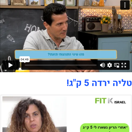
טליה ירדה 5 ק"ג!