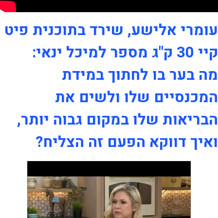
עומרי אלישע, שירד בתוכנית פיט
קיי 30 ק"ג מספר למיכל ינאי:
מה בער בו לחתוך במידת
המכנסיים שלו ולשים את
הבריאות שלו במקום גבוה יותר,
ואיך דווקא הפעם זה הצליח?