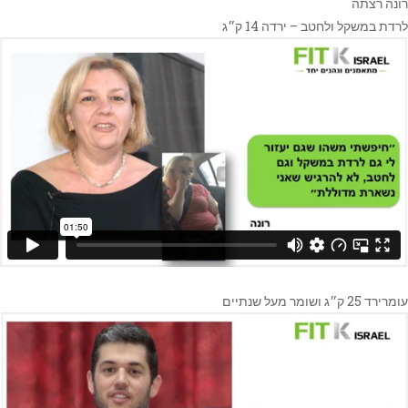
רונה רצתה
לרדת במשקל ולחטב – ירדה 14 ק״ג
עומרירד 25 ק״ג ושומר מעל שנתיים