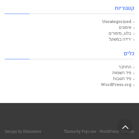
קטגוריות
Uncategorized
אימונים
בלוג_סיפורים
ירידה במשקל
כלים
התחבר
פיד רשומות
פיד תגובות
WordPress.org
גלילה
Design by
Elementor
Theme by
Pojo.me
- WordPress Themes
לראש