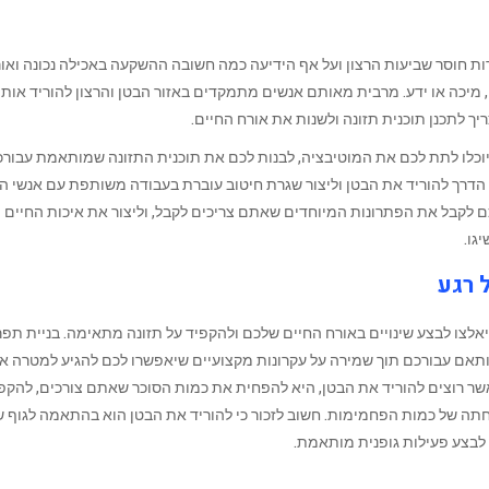
רות חוסר שביעות הרצון ועל אף הידיעה כמה חשובה ההשקעה באכילה נכונה ואו
מיכה או ידע. מרבית מאותם אנשים מתמקדים באזור הבטן והרצון להוריד אותה
ך לתכנן תוכנית תזונה ולשנות את אורח החיים.
וכלו לתת לכם את המוטיבציה, לבנות לכם את תוכנית התזונה שמותאמת עבור
 ‏הדרך להוריד את הבטן וליצור שגרת חיטוב עוברת בעבודה משותפת עם אנשי ה
ם לקבל את הפתרונות המיוחדים שאתם צריכים לקבל, וליצור ‏את איכות החיים
גו.
 רגע
אלצו לבצע שינויים באורח החיים שלכם ולהקפיד על תזונה מתאימה. בניית תפר
ותאם עבורכם תוך שמירה על עקרונות מקצועיים שיאפשרו לכם להגיע למטרה א
ר רוצים להוריד את הבטן, היא להפחית את כמות הסוכר שאתם צורכים, להקפי
חתה של כמות הפחמימות. חשוב לזכור כי להוריד את הבטן הוא בהתאמה לגוף 
לבצע פעילות גופנית מותאמת.