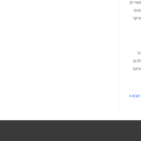
שויים
צום
עיקר
ת
לכם.
אתם
הבא »