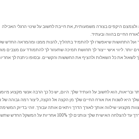
 ולצמצם היקפים בצורה משמעותית, ‏את ‏חייבת לחשוב על שינוי הרגלי האכילה
ורח החיים בהווה ובעתיד.
ועל התחושות שיאפשרו לך להתמיד בתהליך, להנות ממנו ומהמראה החדש שלך
שים יותר. ליווי אישי ייצור לך תחושת תמיכה שתעזור לך להתמודד עם מצבים מור
ך לשאול את כל השאלות ולהציף את החששות והקשיים. ובסופו ניתנת לך אחריות
ר ובריאות, הוא לחשוב על העתיד שלך. היום, יש כל כך הרבה אנשי מקצוע מיומנ
ך היא לשנות את אורח החיים שלך מן הקצה אל הקצה, ליצור רמה גבוהה של א
וות מקצועי שילווה אותך לאורך הדרך ויתאים אותה עבורך. זוהי בדיוק המשימה 
 שלך ונותנים לך 100% אחריות על המשקל החדש שתשיגי.