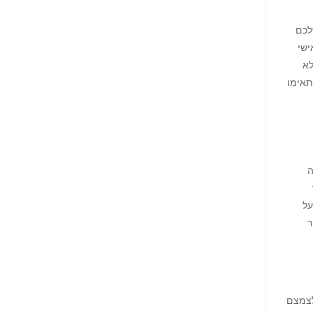
לכם
ישי
לא
תאימו
ה
על
ר
 לצמצם