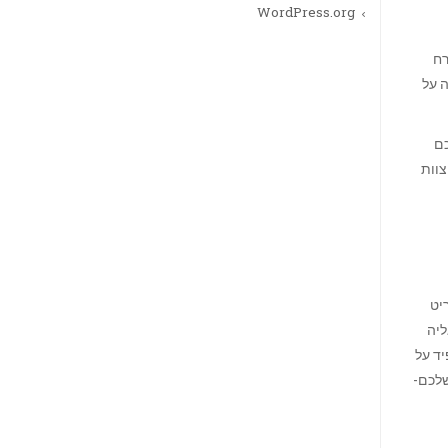
WordPress.org
רח
 על
כם
צוות
יט
ליה
ד על
שלכם-