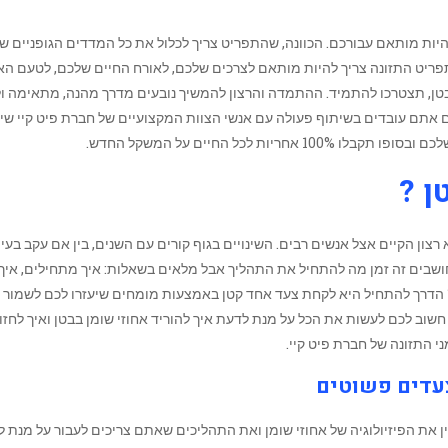
היות מותאם עבורכם. הכוונה, שהתפריט צריך לכלול את כל המדדים הגופניים ש
תפריט התזונה צריך להיות מותאם לצרכים שלכם, לאורח החיים שלכם, לטעם הא
הבטן, תצטרכו להתמיד. ההתמדה והרצון להמשיך נובעים מדרך מהנה, מתאימה ו
תם עובדים בשיתוף פעולה עם אנשי הצוות המקצועיים של חברת פיט קיי שי
ת לכל החיים על המשקל החדש.
ן ?
צון הקיים אצל אנשים רבים. השינויים בגוף קורים עם השנים, בין אם עקב בעי
ושבים זה זמן מה להתחיל את התהליך אבל מלאים בשאלות: איך מתחילים, איך
? הדרך להתחיל היא לקחת צעד אחד קטן באמצעות מומחים שיעזרו לכם לשמור 
 ‏חשוב לכם לעשות את הכל על מנת לדעת איך להוריד אחוזי שומן בבטן ואיך לחזו
י התזונה של חברת פיט קיי.
צעדים פשוטים
הבין את הפיזיולוגיה של אחוזי שומן ואת התהליכים שאתם צריכים לעבור על מנת