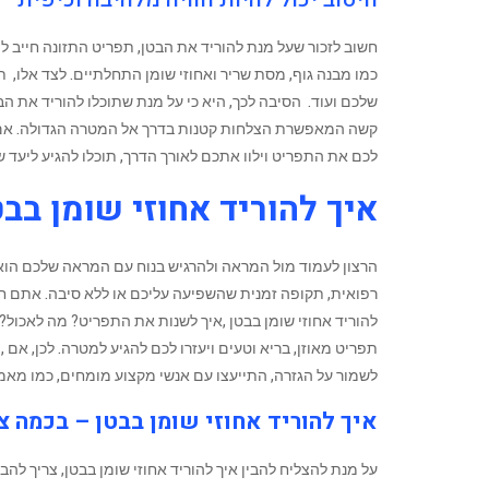
חשוב לזכור שעל מנת להוריד את הבטן, תפריט התזונה חייב ל
כמו מבנה גוף, מסת שריר ואחוזי שומן התחלתיים. לצד אלו, 
שלכם ועוד. הסיבה לכך, היא כי על מנת שתוכלו להוריד את 
קשה המאפשרת הצלחות קטנות בדרך אל המטרה הגדולה. אם א
לכם את התפריט וילוו אתכם לאורך הדרך, תוכלו להגיע ליעד שלכם ובסופו תקבלו 100% אחריו
איך להוריד אחוזי שומן בבט
הרצון לעמוד מול המראה ולהרגיש בנוח עם המראה שלכם הוא ר
רפואית, תקופה זמנית שהשפיעה עליכם או ללא סיבה. אתם ח
להוריד אחוזי שומן בבטן ,איך לשנות את התפריט? מה לאכול
תפריט מאוזן, בריא וטעים ויעזרו לכם להגיע למטרה. לכן, אם ,
לשמור על הגזרה, התייעצו עם אנשי מקצוע מומחים, כמו מאמנ
איך להוריד אחוזי שומן בבטן – בכמה 
‏על מנת להצליח להבין איך להוריד אחוזי שומן בבטן, צריך ל