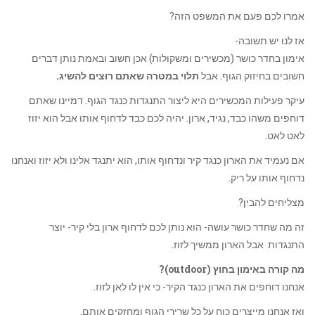
אמרו לכם פעם את המשפט הזה?
אז לנו יש תשובה-
אימון בחדר כושר (מכשירים ומשקולות) אכן חשוב ובאמת נותן דברים
חשובים בחיזוק הגוף. אבל
תלוי במטרה שאתם רוצים להשיג.
עיקר פעילות המכשירים היא ליצור התנגדות כנגד הגוף. דמיינו שאתם
דוחפים משהו כבד, נגיד, ארון. יהיה לכם כבד לדחוף אותו אבל הוא יזוז
לאט לאט.
אם נעמיד את הארון כנגד קיר ונדחוף אותו, הוא יתנגד אלינו ולא יזוז ואנחנו
נדחוף אותו על ריק.
מצליחים להבין?
זה מה שחדר כושר עושה- הוא נותן לכם לדחוף ארון בלי קיר- יוצר
התנגדות
אבל הארון ממשיך לזוז.
מה קורה באימון בחוץ (outdoor)?
אנחנו דוחפים את הארון כנגד הקיר- כי אין לו לאן לזוז.
ואז אנחנו מייצרים כוח על כל שרירי הגוף ומחזקים אותם.