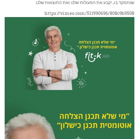
שנתמקד בו, יקבע את הפעולות שלנו ואת התוצאות שלנו.
https://vimeo.com/511990696/808c9b9508