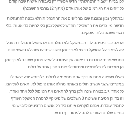
לכן בניית ״שביל התנהלותי״ חדש אפשרי רק בעבודה אישית שבה קודם
כל זיהינו את הגורמים של אותו אדם (מתוך 12 גורמי ההשמנה)
ובתהליך נכון ומובנה שבו מחליפים את ההתנהלות הלא נכונה להתנהלות
חדשה מייצרים את ה״שביל״ החדש למשקל נכון בלי לחיות בדיאטות ובלי
רגשי אשמה בלתי פוסקים.
אז אם כבר ניסיתם לרדת במשקל ולא הצלחתם או שהצלחתם לרדת אבל
לא לשמור על המשקל הרצוי לאורך זמן חשוב שתדעו שזה לא באשמתכם.
כמו שאמרתי לחברות הדיאטה אין אינטרס להציע פתרון שעובד לאורך זמן.
הן מוכרות לנו פלסטרים ומנסות לכפות פתרון אחד על כולם.
כאילו ששיטה אחת או דרך אחת מתאימה לכולם. כל רופא יודע שאפילו
במקרים ששני אנשים חולים באותה מחלה אותו טיפול לא יתאים לשניהם.
כל אחד יגיב בצורה שונה ולכן צריך להתאים את הטיפול לכל אחד ואחד.
וזו בדיוק הסיבה ששיטת 3 השלבים של פיט קיי להסרת המשקל העודף
לתמיד עובדת. אנחנו לוקחים איתנו ביד רק אנשים הרציניים לגבי שינוי
בחיים שלהם ועוזרים להם לפתוח דף חדש.