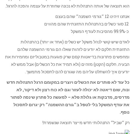
הוא תוצאה של אותה התנהלות לא נכונה שחוזרת על עצמה והפכה להרגל.
אנחנו זיהינו 12 ״גורמי השמנה״ שהם בעצם
12 סוגי כשלים בהתנהלות התזונתית שהם מהווים
כ-99.9% מהסיבות לעודף המשקל
לאדם שיש קושי לנהל משקל יש כשלים (אחד או יותר) בהתנהלות
התזונתית חלקם לא יודעים לזהות שאלו הם גורמי ההשמנה שלהם
ומחפשים פתרונות בדיאטות קסם שרק פוגעות במטבוליזם ומחמירות את
הבעיה. חלקם (הקטן) מזהים (ולא תמיד את כל הכשלים) אבל ממש לא
יודעים איך להשתלט עליהם מה שגורם להם לתסכול מתמשך.
כל עוד לא פותרים את הכשלים ויוצרים במקומם הרגל התנהלות חדש
ונוח, שום דיאטה לא יכולה לעזור וגם לא כוח רצון ולא דיקור, לא
מדרסים, מדבקות או גלולת פלא – למעשה כל פתרון שינסה לפתור
את עודף המשקל בלי לטפל ב״גורם ההשמנה״ רק יגרום לתסכול
נוסף.
רק ״שביל״ התנהלותי חדש מייצר תוצאה שנשמרת!