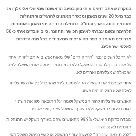
במקרה שאתם רואים אותי כאן בפעם הראשונה שמי אלי אלימלך ואני
כבר מעל 20 שנים מאמן ומכשיר מאמנים להרגלים והתנהלות
תזונתית נכונה בארץ ובחו"ל. בתחילת הדרך הייתי מאמן באומנויות
הלחימה ומשם עברתי לאימון הכושר והתזונה. כיום עובדים איתי כ-50
מדריכים מאומנים בפריסה ארצית שמעבירים בכל שנה הדרכות
לאלפי ישראלים.
לאורך כל השנים עברו "דרך הידיים" שלי מאות אנשים אותם ליוויתי אחד
על אחד בדרך להסרת המשקל הלא רצוי. תמיד ריתקה אותי השאלה למה
יש כאלה שמצליחים ואחרים לא.
אחרי שבחנתי את השאלה הזו לעומק גיליתי שההבדל בין אלה שהצליחו
לאלה שלא הצליחו היה פשוט.
האנשים שהצליחו להוריד במשקל ושמרו על התוצאה עשו את השינוי
בגורם לעודף המשקל ולא בעודף המשקל עצמו, ואני אסביר:
עובדה בדוקה היא של- 99.9% מהאנשים שהם בעודף משקל יש התנהלות
תזונתית לא נכונה –
״לכל תוצאה יש גורם״ למעשה עודף המשקל או קושי בניהול משקל תקין