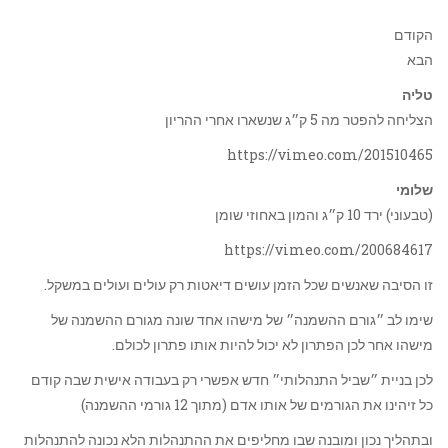
הקודם
הבא
טליה
הצליחה להפטר מה 5 ק״ג שנשארו אחרי ההריון
https://vimeo.com/201510465
שלומי
(טבעוני) ירד 10 ק״ג והמון באחוזי שומן
https://vimeo.com/200684617
זו הסיבה שאנשים שכל הזמן עושים דיאטות רק עולים ועולים במשקל.
שימו לב ״גורם ההשמנה״ של מישהו אחד שונה מגורם ההשמנה של
מישהו אחר לכן הפתרון לא יכול להיות אותו פתרון לכולם.
לכן בניית ״שביל התנהלותי״ חדש אפשרי רק בעבודה אישית שבה קודם
כל זיהינו את הגורמים של אותו אדם (מתוך 12 גורמי ההשמנה)
ובתהליך נכון ומובנה שבו מחליפים את ההתנהלות הלא נכונה להתנהלות