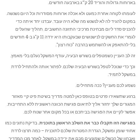
בארוחות גדולות והוריד 20 ק״ג בארבעה חודשים.
לעומתו לקוחה אחרת כמעט ולא אכלה ארוחות מסודרות וכל היום נשנשה.
במקום להגיד לה לא לנשנש מה שלא היה עובד. עבדנו יחד איתה כדי
להכניס סדר ליום מבחינת מרכיבי התזונה החשובים. תהליך שהעלים
לגמרי את החשקים לנישנושים שבעקבותו היא ירדה 11 ק"ג ב-4 חודשים
בלי להתאפק או להשתמש בהרבה "כוח רצון".
זה לב העניין כשמטפלים בשורש הבעיה, עודף המשקל נעלם בלי מאמץ.
וכך כדי שנוכל לטפל בשורש הבעיה שלכם. לפתור אותה ולהתחיל לרדת
במשקל לתמיד.
נשמע לכם מעניין? ככה מתחילים.
ברגע שתשאירו פרטים בטופס כאן למטה מדריך בשיטת פיט קיי מאזור
המגורים שלך יחזור אליך לתיאום פגישת הכוונה ראשונית ללא התחייבות.
אפשר לקיים את הפגישה בביתכם או בכל מקום אחר שנוח לכם.
בפגישה הזו תקבלו כבר את השלב הראשון בתוכנית.
בדיקת נתונים כמו
אחוזי שומן ומשקל, הגדרת המטרות שלכם לתוכנית – כמה תרצו לרדת
ואבחון של הכשלים שמונעים מכם את ירידה במשקל. לאחר מכן המדריך