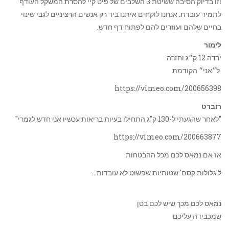
וזו בדיוק הסיבה ששיטת 3 השלבים של פיט קיי להסרת המשקל העודף
לתמיד עובדת. אנחנו לוקחים איתנו ביד רק אנשים הרציניים לגבי שינוי
בחיים שלהם ועוזרים להם לפתוח דף חדש.
לימור
ירדה 12 ק״ג וחזרה
ל״אני״ הקודמת
https://vimeo.com/200656398
רוברט
"לאחר שהגעתי ל-130 ק"ג התחילו בעיות בריאות עכשיו אני חדש לגמרי"
https://vimeo.com/200663877
אז אם נמאס לכם מכל ההבטחות
ל'גלולות קסם' שטותיות שפשוט לא עובדות…
נמאס לכם מכך שיש לכם בטן
שמכבידה עליכם