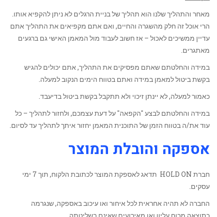
מאחר והתהליך שלנו הוא תהליך של בניית הרגלים לא ניתן להקפיא אותו.
הרי אוכל זה חלק מהשגרה והחיים, ואם אתם מקפיאים את התהליך אתם
עדיין ממשיכים לאכול – אז חשוב לעבוד מול המאמן האישי גם ברגעים
מאתגרים.
במידה והחלטתם שאתם מפסיקים את התהליך, אתם יכולים להגיש
בקשת ביטול למאמן במידה ואתם בטווח הימים הנקוב למעלה.
כאמור למעלה, לא יינתן זיכוי ולא תתקבל בקשת ביטול בדיעבד.
במידה והחלטתם לבצע "הקפאה" על דעת עצמכם, ולחזור לתהליך – כל
עוד את/ה בטווח הזמן של התוכנית המאמן יחזור איתך לתהליך עד לסיום.
אספקה והובלת המוצר
חברת HOLD ON תדאג לאספקת המוצר לכתובת הלקוח, תוך 7 ימי
עסקים.
החברה לא תהיה אחראית לכל איחור ואו עיכוב באספקה, שנגרמה
כתוצאה מכוח עליון ואו מאירועים שאינם בשליטתה.