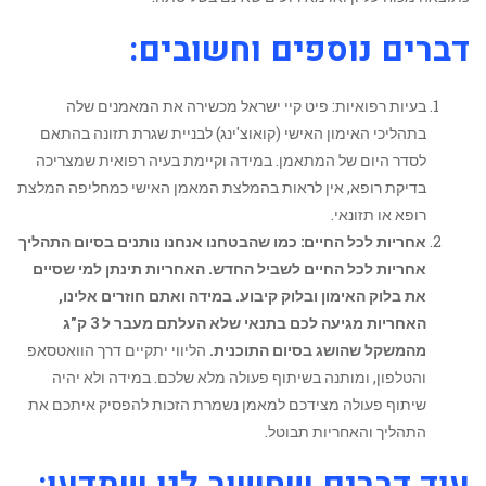
דברים נוספים וחשובים:
בעיות רפואיות: פיט קיי ישראל מכשירה את המאמנים שלה
בתהליכי האימון האישי (קואוצ'ינג) לבניית שגרת תזונה בהתאם
לסדר היום של המתאמן. במידה וקיימת בעיה רפואית שמצריכה
בדיקת רופא, אין לראות בהמלצת המאמן האישי כמחליפה המלצת
רופא או תזונאי.
אחריות לכל החיים: כמו שהבטחנו אנחנו נותנים בסיום התהליך
אחריות לכל החיים לשביל החדש. האחריות תינתן למי שסיים
את בלוק האימון ובלוק קיבוע. במידה ואתם חוזרים אלינו,
האחריות מגיעה לכם בתנאי שלא העלתם מעבר ל 3 ק"ג
מהמשקל שהושג בסיום התוכנית.
הליווי יתקיים דרך הוואטסאפ
והטלפון, ומותנה בשיתוף פעולה מלא שלכם. במידה ולא יהיה
שיתוף פעולה מצידכם למאמן נשמרת הזכות להפסיק איתכם את
התהליך והאחריות תבוטל.
עוד דברים שחשוב לנו שתדעו
: