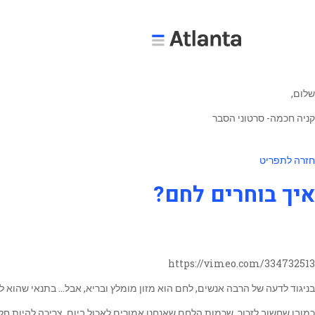
שלום,
קניה חכמה- סרטוני הסבר
חזרה לתפריט
איך בוחרים לחם?
https://vimeo.com/334732513
בניגוד לדעה של הרבה אנשים, לחם הוא מזון מומלץ ובריא, אבל… בתנאי שהוא
כמובן שחשוב לזכור, שכמות הלחם שאנחנו אמורים לאכול ביום, צריכה להיות חל