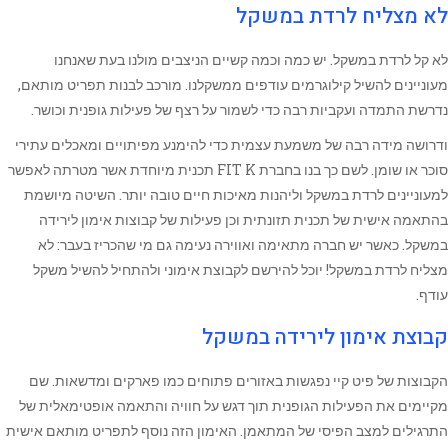
לא מצליח לרדת במשקל
לא קל לרדת במשקל. יש כמה וכמה קשיים הניצבים מולנו בעת שאנחנו
מעוניינים להשיל קילוגרמים עודפים ממשקלנו. מורכב לבנות תפריט מותאם,
נדרשת התמדה ועקביות רבה כדי לשמור על רצף של פעילות גופנית וכושר.
ודרושה מידה רבה של משמעת עצמית כדי להימנע מפיתויים ומאכלים עתירי
סוכר או שומן. לשם כך בנו בחברת FIT K תכנית מיוחדת אשר מטרתה לאפשר
למעוניינים לרדת במשקל וליהנות מאיכות חיים טובה יותר. השיטה מיושמת
בהתאמה אישית של תכנית תזונתית וכן פעילות של קבוצות אימון לירידה
במשקל. כאשר יש חברה מתאימה ואווירה נעימה גם מי שהכריז בעבר: לא
מצליח לרדת במשקל! יוכל להירשם לקבוצת אימוני ולהתחיל להשיל משקל
עודף.
קבוצת אימון לירידה במשקל
הקבוצות של פיט קיי נפגשות באזורים פתוחים כמו פארקים ומדשאות. שם
מקיימים את הפעילות הגופנית תוך דגש על חוויה והתאמה אופטימאלית של
התרגילים למצב הפיסי של המתאמן. האימון הזה נוסף לתפריט מותאם אישית