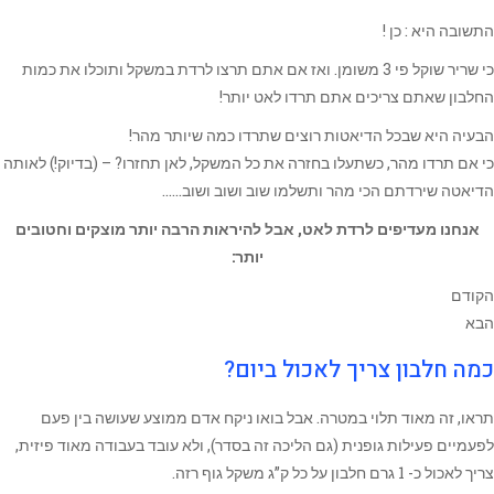
התשובה היא : כן !
כי שריר שוקל פי 3 משומן. ואז אם אתם תרצו לרדת במשקל ותוכלו את כמות
החלבון שאתם צריכים אתם תרדו לאט יותר!
הבעיה היא שבכל הדיאטות רוצים שתרדו כמה שיותר מהר!
כי אם תרדו מהר, כשתעלו בחזרה את כל המשקל, לאן תחזרו? – (בדיוק!) לאותה
הדיאטה שירדתם הכי מהר ותשלמו שוב ושוב ושוב……
אנחנו מעדיפים לרדת לאט, אבל להיראות הרבה יותר מוצקים וחטובים
יותר:
הקודם
הבא
כמה חלבון צריך לאכול ביום?
תראו, זה מאוד תלוי במטרה. אבל בואו ניקח אדם ממוצע שעושה בין פעם
לפעמיים פעילות גופנית (גם הליכה זה בסדר), ולא עובד בעבודה מאוד פיזית,
צריך לאכול כ- 1 גרם חלבון על כל ק”ג משקל גוף רזה.