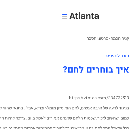
קניה חכמה- סרטוני הסבר
חזרה לתפריט
איך בוחרים לחם?
https://vimeo.com/334732513
בניגוד לדעה של הרבה אנשים, לחם הוא מזון מומלץ ובריא, אבל… בתנאי שהוא
כמובן שחשוב לזכור, שכמות הלחם שאנחנו אמורים לאכול ביום, צריכה להיות חל
ככל שנאכל יותר לחם, זה אומר שנצטרך להוריד פחמימות אחרות מהתזונה באותו הי