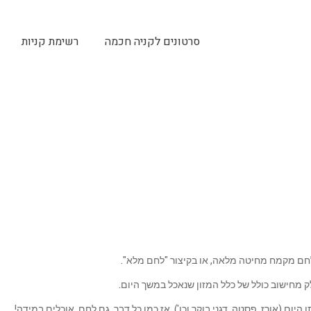
סרטונים לקניה חכמה
רשימת קניות
 לחם מקמח מחיטה מלאה, או בקיצור "לחם מלא".
ק מחישוב כולל של כלל המזון שנאכל במשך היום.
ום (אורז, פסטה, דגני בוקר וכו'). אז כמו כל דבר, גם לחם, אוכלים במידה!