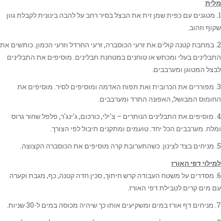
מלית
1. מטגנים עם כפית שמן זית את הבצל בסיר רחב על להבה בינונית לקבלת גוון
שקוף וזהוב.
2. במחבת קטנה קולים את זרעי הכוסברה, זרעי החרדל וזרעי הכמון. כותשים את
התבלינים בעלי ומכתש או טוחנים במטחנת תבלינים. מוסיפים את התבלינים
לבצל המטוגן ומערבבים.
3. מפוררים את הכרובית ואת תפוח האדמה ומוסיפים לסיר. מוסיפים את
החומוס המבושל, האפונה התרד ומערבבים.
4. מוסיפים את התבלינים הנותרים – צ'ילי, כורכום, ג'ינג'ר, פלפל שחור גרוס
ומלח. מערבבים הכל יחד. טועמים ומתקנים תיבול לפי הצורך.
5. מניחים בצד לצינון. כשהתערובת קרה מוסיפים את הכוסברה הקצוצה.
למילוי דפי האורז
6. מסדרים על משטח העבודה קרש חיתוך, סכין חדה קטנה, כף, מגבת וקערה
עם מים קרים לטבילת דפי האורז.
7. מניחים דף אורז במים ומשקיעים אותו כך שיהיה מכוסה במים ל-30 שניות.