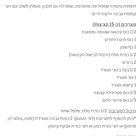
תוספת נחמדה שמחליפה פחמימה, שמכילה גם חלבון. מומלץ לשלב עם חצי
קופסת גבינה וירקות חיים.
מצרכים (כ-15 קציצות):
1/2 כוס קינואה שטופה ומסוננת
1 כוס מים רותחים
1 כף שמן
1/2 כפית מלח (תיבול לבישול הקינואה)
2 ביצים
1/2 בצל בינוני מגורד
1 גזר מגורד
1 קישוא מגורד
1/3 כוס פטרוזילה קצוצה
1/3 כוס פירורי לחם
תיבול לתערובת
: 1/2 כפית מלח, פלפל שחור
*ניתן להוסיף לתערובת (לפי הטעם): 2 כפות גבינה מגורדת (פטה, בולגרית,
פרמזן) או חצי כפית כמון או חצי כפית אבקת קינמון.