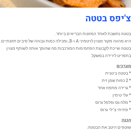
צ'יפס בטטה
בטטה נחשבת לאחד המזונות הבריאים ביותר.
היא מהווה מקור מצוין לויטמיני A ו-B, ומכילה כמות גבוהה של סיבים תזונתיים.
בטטה שייכת לקבוצת הפחמימות המורכבות מה שהופך אותה לשותף מצוין
בתפריט לירידה במשקל.
מצרכים
:
* בטטה בינונית
* 2 כפות שמן זית
* גרידה מתפוז אחד
* עלי טימין
* מלח גס ופלפל גרוס
* פתיתי צ'ילי גרוס
הכנה
:
שוטפים היטב את הבטטה.