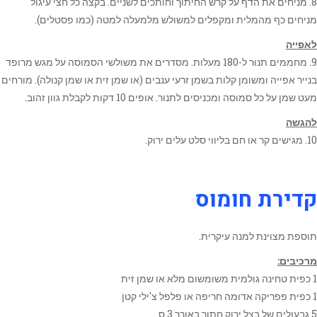
8. מניחים את הדף על קרש החיתוך וחותכים לשניים. בקצה כל חצי עיגול
מניחים כף מהמלית ומקפלים למשולש מלמעלה למטה (כמו פסטלים).
לאפייה
9. מחממים תנור ל-180 מעלות. מסדרים את משולשי הסמוסה על מגש מרופד
בנייר אפייה ומשומן קלות בשמן זרעי ענבים (או שמן זית או שמן קנולה). מורחים
מעט שמן על כל סמוסה ומכניסים לתנור. אופים 10 דקות לקבלת גוון זהוב.
להגשה
10. מגישים קר או חם בליווי סלט עלים ירוק.
קדירת חומוס
תוספת מצוינת למנה עיקרית.
מרכיבים:
1 כפית טחינה גולמית משומשום מלא או שמן זית
1 כפית פפריקה אדומה חריפה או פלפל צ'ילי קטן
5 גבעולים של בצל ירוק חתוך באורך 3 ס