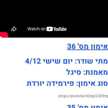
אימון מס' 36
מתי שודר: יום שישי 4/12
מאמנת: סיגל
סוג אימון: פירמידה יורדת
https://youtu.be/2OeplLSE9vg
אימון מס' 35