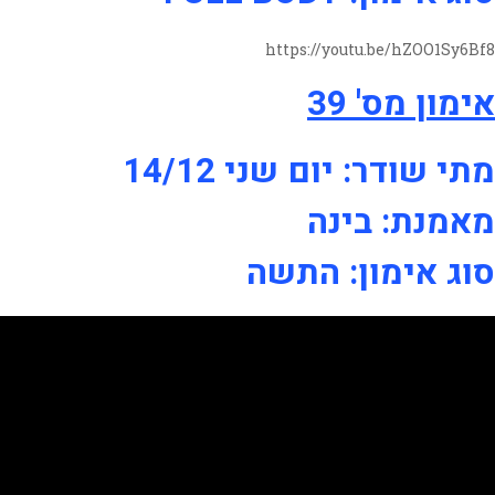
https://youtu.be/hZOO1Sy6Bf8
אימון מס' 39
מתי שודר: יום שני 14/12
מאמנת: בינה
סוג אימון: התשה