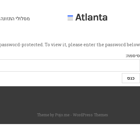
מסלולי התזונה 
password-protected. To view it, please enter the password below.
סיסמה:
Theme by
Pojo.me
- WordPress Themes