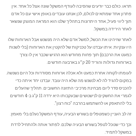
תראו. כולם כבר יודעים שהסיבה לעודף המשקל שונה אצל כל אחד. אין
פתרון אחד שמתאים לכולם, לכן אנחנו עובדים באופן אישי עם כל אדם
תוך ליווי פעיל, אחד היתרונות בתהליך שלנו הוא המראה המוצק שנשאר
לאחר הירידה במשקל.
לאחר שזיהינו את הכשל, למשל אדם שלא היה מנשנש אבל הארוחות שלו
היו ענקיות. איתו עבדנו על טכניקות של להקטין את הארוחות (בלי לשנות
כמעט את הרכבם) תוך פחות מחודש הוא הרגיש שכבר אין לו צורך
בארוחות גדולות והוריד 20 ק״ג בארבעה חודשים.
לעומתו לקוחה אחרת כמעט ולא אכלה ארוחות מסודרות וכל היום נשנשה.
במקום להגיד לה לא לנשנש מה שלא היה עובד. עבדנו יחד איתה כדי
להכניס סדר ליום מבחינת מרכיבי התזונה החשובים. תהליך שהעלים
לגמרי את החשקים לנישנושים שבעקבותו היא ירדה 11 ק"ג ב-4 חודשים
בלי להתאפק או להשתמש בהרבה "כוח רצון".
זה לב העניין כשמטפלים בשורש הבעיה, עודף המשקל נעלם בלי מאמץ.
וכך כדי שנוכל לטפל בשורש הבעיה שלכם. לפתור אותה ולהתחיל לרדת
במשקל לתמיד.