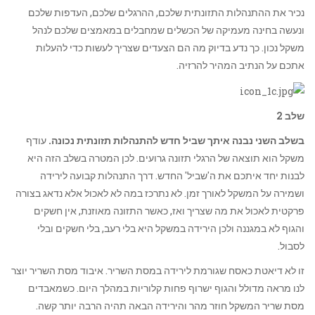
נכיר את ההתנהלות התזונתית שלכם, ההרגלים שלכם, העדפות שלכם
ונעשה בחינה מעמיקה של הכשלים שמחבלים במאמצים שלכם לנהל
משקל נכון. כך נדע בדיוק מה הם הצעדים שצריך לעשות כדי להעלות
אתכם על הנתיב המהיר להרזיה.
שלב 2
בשלב השני נבנה איתך שביל חדש להתנהלות תזונתית נכונה.
עודף
משקל הוא תוצאה של הרגלי תזונה גרועים. לכן המטרה בשלב הזה היא
לבנות יחד איתכם את ה'שביל' החדש. דרך התנהלות קבועה לירידה
ושמירה על המשקל לאורך זמן. לא נתרכז במה לא לאכול אלא נדאג בצורה
פרקטית לאכול את מה שצריך ואז, כאשר התזונה מאוזנת, אין חשקים
והגוף לא במגננה ולכן הירידה במשקל היא בלי רעב, בלי חשקים ובלי
לסבול.
זו לא דיאטת כאסח שגורמת לירידה במסת השריר. איבוד מסת השריר יוצר
לנו מראה מדולל והגוף ישרוף פחות קלוריות במהלך היום. כשמאבדים
מסת שריר המשקל חוזר מהר והירידה הבאה תהיה הרבה יותר קשה.