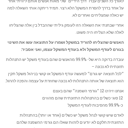
לאורך כל השנים עברו "דרך הידיים" שלי מאות אנשים אותם ליוויתי אחד
על אחד בדרך להסרת המשקל הלא רצוי. תמיד ריתקה אותי השאלה למה
יש כאלה שמצליחים ואחרים לא.
אחרי שבחנתי את השאלה הזו לעומק גיליתי שההבדל בין אלה שהצליחו
לאלה שלא הצליחו היה פשוט.
האנשים שהצליחו להוריד במשקל ושמרו על התוצאה עשו את השינוי
בגורם לעודף המשקל ולא בעודף המשקל עצמו, ואני אסביר:
עובדה בדוקה היא של- 99.9% מהאנשים שהם בעודף משקל יש התנהלות
תזונתית לא נכונה –
״לכל תוצאה יש גורם״ למעשה עודף המשקל או קושי בניהול משקל תקין
הוא תוצאה של אותה התנהלות לא נכונה שחוזרת על עצמה והפכה להרגל.
אנחנו זיהינו 12 ״גורמי השמנה״ שהם בעצם
12 סוגי כשלים בהתנהלות התזונתית שהם מהווים
כ-99.9% מהסיבות לעודף המשקל
לאדם שיש קושי לנהל משקל יש כשלים (אחד או יותר) בהתנהלות
התזונתית חלקם לא יודעים לזהות שאלו הם גורמי ההשמנה שלהם