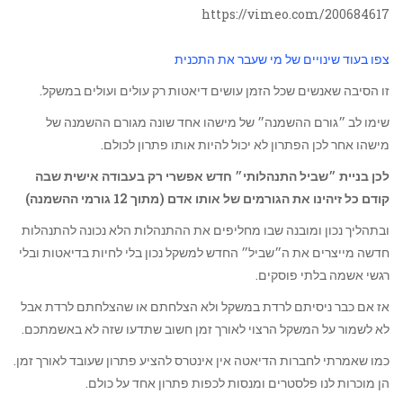
https://vimeo.com/200684617
צפו בעוד שינויים של מי שעבר את התכנית
זו הסיבה שאנשים שכל הזמן עושים דיאטות רק עולים ועולים במשקל.
שימו לב ״גורם ההשמנה״ של מישהו אחד שונה מגורם ההשמנה של
מישהו אחר לכן הפתרון לא יכול להיות אותו פתרון לכולם.
לכן בניית ״שביל התנהלותי״ חדש אפשרי רק בעבודה אישית שבה
קודם כל זיהינו את הגורמים של אותו אדם (מתוך 12 גורמי ההשמנה)
ובתהליך נכון ומובנה שבו מחליפים את ההתנהלות הלא נכונה להתנהלות
חדשה מייצרים את ה״שביל״ החדש למשקל נכון בלי לחיות בדיאטות ובלי
רגשי אשמה בלתי פוסקים.
אז אם כבר ניסיתם לרדת במשקל ולא הצלחתם או שהצלחתם לרדת אבל
לא לשמור על המשקל הרצוי לאורך זמן חשוב שתדעו שזה לא באשמתכם.
כמו שאמרתי לחברות הדיאטה אין אינטרס להציע פתרון שעובד לאורך זמן.
הן מוכרות לנו פלסטרים ומנסות לכפות פתרון אחד על כולם.