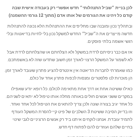
לכן בניית ״שביל התנהלותי״ חדש אפשרי רק בעבודה אישית שבה
קודם כל זיהינו את הגורמים של אותו אדם (מתוך 12 גורמי ההשמנה)
ובתהליך נכון ומובנה שבו מחליפים את ההתנהלות הלא נכונה להתנהלות
חדשה מייצרים את ה״שביל״ החדש למשקל נכון בלי לחיות בדיאטות ובלי
רגשי אשמה בלתי פוסקים.
אז אם כבר ניסיתם לרדת במשקל ולא הצלחתם או שהצלחתם לרדת אבל
לא לשמור על המשקל הרצוי לאורך זמן חשוב שתדעו שזה לא באשמתכם.
כמו שאמרתי לחברות הדיאטה אין אינטרס להציע פתרון שעובד לאורך זמן.
הן מוכרות לנו פלסטרים ומנסות לכפות פתרון אחד על כולם.
כאילו ששיטה אחת או דרך אחת מתאימה לכולם. כל רופא יודע שאפילו
במקרים ששני אנשים חולים באותה מחלה אותו טיפול לא יתאים לשניהם.
כל אחד יגיב בצורה שונה ולכן צריך להתאים את הטיפול לכל אחד ואחד.
וזו בדיוק הסיבה ששיטת 3 השלבים של פיט קיי להסרת המשקל העודף
לתמיד עובדת. אנחנו לוקחים איתנו ביד רק אנשים הרציניים לגבי שינוי
בחיים שלהם ועוזרים להם לפתוח דף חדש.