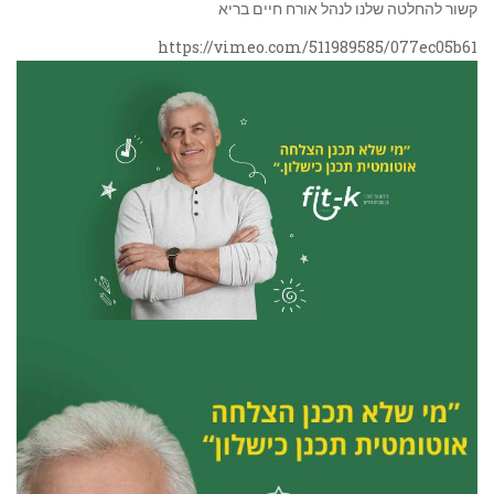
קשור להחלטה שלנו לנהל אורח חיים בריא
https://vimeo.com/511989585/077ec05b61