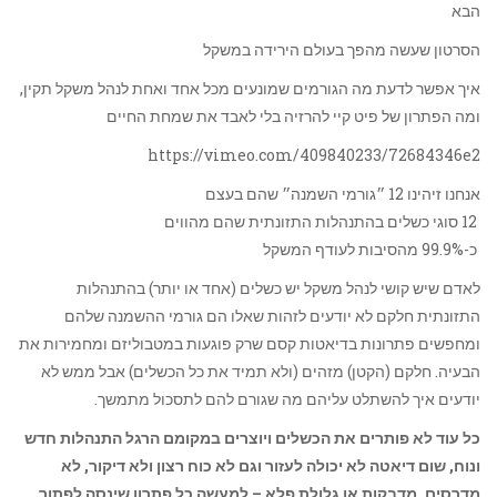
הבא
הסרטון שעשה מהפך בעולם הירידה במשקל
איך אפשר לדעת מה הגורמים שמונעים מכל אחד ואחת לנהל משקל תקין,
ומה הפתרון של פיט קיי להרזיה בלי לאבד את שמחת החיים
https://vimeo.com/409840233/72684346e2
אנחנו זיהינו 12 ״גורמי השמנה״ שהם בעצם
12 סוגי כשלים בהתנהלות התזונתית שהם מהווים
כ-99.9% מהסיבות לעודף המשקל
לאדם שיש קושי לנהל משקל יש כשלים (אחד או יותר) בהתנהלות
התזונתית חלקם לא יודעים לזהות שאלו הם גורמי ההשמנה שלהם
ומחפשים פתרונות בדיאטות קסם שרק פוגעות במטבוליזם ומחמירות את
הבעיה. חלקם (הקטן) מזהים (ולא תמיד את כל הכשלים) אבל ממש לא
יודעים איך להשתלט עליהם מה שגורם להם לתסכול מתמשך.
כל עוד לא פותרים את הכשלים ויוצרים במקומם הרגל התנהלות חדש
ונוח, שום דיאטה לא יכולה לעזור וגם לא כוח רצון ולא דיקור, לא
מדרסים, מדבקות או גלולת פלא – למעשה כל פתרון שינסה לפתור