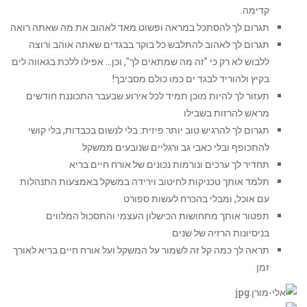
קדימה.
תגרום לך להסתכל במראה ופשוט מאד לאהוב את מה שאתה רואה
תגרום לך לאהוב להתלבש כל בוקר בבגדים שאתה אוהב ורוצה
ללבוש לא רק כי "זה מה שמתאים לך", וכן… אפילו ללכת בגאווה לים
בקיץ ולהוריד לבגד ים כמו כולם מסביבך!
תעזור לך להיות מוכן תמיד לכל אירוע שבעבר התכוננת חודשים
מראש להרזות בשבילו
תגרום לך להרגיש טוב יותר פיזית: בלי לנשום בכבדות, בלי קושי
להתכופף ובלי כאבי גב ורגליים שנובעים ממשקל
תחדיר לך ערכים ונורמות נכונים של אורח חיים בריא
תלמד אותך טכניקות לחיטוב וירידה במשקל באמצעות התנהלות
עם אוכל, ומבלי בהכרח לעשות ספורט
תפטור אותך מתחושות הכישלון העצמי והתסכול המלווים
בניסיונות הרזיה של שנים
תראה לך כמה קל זה לשמור על המשקל ועל אורח חיים בריא לאורך
זמן