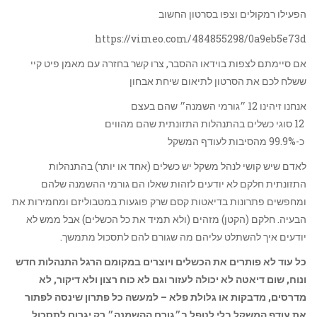
הפעילו רמקולים וצפו בסרטון החשוב
https://vimeo.com/484855298/0a9eb5e73d
אם סיימתם לצפות בוידאו ההסבר, צרו קשר בחזרה עם מאמן פיט קיי
ששלח לכם את הסרטון לתיאום שיחת אבחון
אנחנו זיהינו 12 ״גורמי השמנה״ שהם בעצם
12 סוגי כשלים בהתנהלות התזונתית שהם מהווים
כ-99.9% מהסיבות לעודף המשקל
לאדם שיש קושי לנהל משקל יש כשלים (אחד או יותר) בהתנהלות
התזונתית חלקם לא יודעים לזהות שאלו הם גורמי ההשמנה שלהם
ומחפשים פתרונות בדיאטות קסם שרק פוגעות במטבוליזם ומחמירות את
הבעיה. חלקם (הקטן) מזהים (ולא תמיד את כל הכשלים) אבל ממש לא
יודעים איך להשתלט עליהם מה שגורם להם לתסכול מתמשך.
כל עוד לא פותרים את הכשלים ויוצרים במקומם הרגל התנהלות חדש
ונוח, שום דיאטה לא יכולה לעזור וגם לא כוח רצון ולא דיקור, לא
מדרסים, מדבקות או גלולת פלא – למעשה כל פתרון שינסה לפתור
את עודף המשקל בלי לטפל ב״גורם ההשמנה״ רק יגרום לתסכול