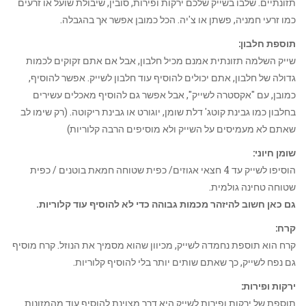
תזונתיים. שלבו בשייק שלכם ירקות ופירות, סובין, שיבולת שועל או זרעים
כמו זרעי חמניה, פשתן או צ'יה. הכל כמובן אפשר אך בהגבלה.
תוספת חלבון:
שייק השלמה תזונתית אמנם מכיל חלבון, אבל אם אתם זקוקים לכמות
גדולה של חלבון, אתם יכולים להוסיף עוד חלבון לשייק. אפשר להוסיף,
כמובן, עם "אקסטרה לשייק", אבל אפשר גם להוסיף מאכלים עשירים
בחלבון כמו גבינת קוטג' דלת שומן, יוגורט או גבינת ריקוטה. (רק שימו לב
שאתם לא מעמיסים על השייק ולא מוסיפים הרבה קלוריות)
שומן חיוני:
הוסיפו לשייק עד 4 חצאי אגוזים/ כפית שטוחה חמאת בוטנים / כפית
שטוחה טחינה גולמית.
גם כאן חשוב להיזהר מכמות גבוהה כדי לא להוסיף עוד קלוריות.
קרח:
קרח הוא תוספת נחמדה לשייק, מכיוון שהוא מסמיך את הנוזל. קרח מוסיף
גם נפח לשייק, כך שאתם שותים יותר בלי להוסיף קלוריות.
ירקות ופירות:
תוספת של ירקות ופירות לשייק היא דרך מצוינת להוסיף עוד מהמזונות