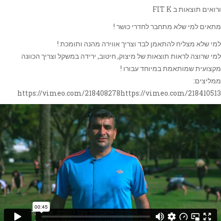
ורואים תוצאות ב FIT K
מתאים למי שלא מתחבר לחדרי כושר !
למי שלא מצליח להתאמן לבד וצריך אווירה מהנה ותומכת !
למי שרוצה לראות תוצאות של מיצוק, חיטוב, ירידה במשקל וצריך הכוונה
מקצועית שמותאמת במיוחד עבורו !
ממליצים:
https://vimeo.com/218408278https://vimeo.com/218410513