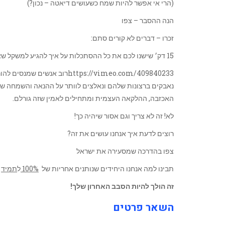
(הרי אי אפשר להיות שמח כשעושים דיאטה – נכון?)
הנה ההסבר – צפו
זכרו – דברים לא קורים סתם:
15 דק׳ שישנו לכם את כל ההסתכלות על איך להגיע למשקל שאתם אוהבים ולהישאר בו לתמיד – (שימו ווליום)
ttps://vimeo.com/409840233
נאבקים ברצונות שלהם ונאלצים לוותר על ההנאה והשמחה שבא
האכזבה, ההלקאה העצמית ומתחילים לאמין שזה גורלם.
לא! זה לא צריך וגם אסור שיהיה כך!
רוצים לדעת איך אנחנו עושים את זה?
צפו בהדרכה שמסעירה את ישראל
תבינו למה אנחנו היחידים שנותנים אחריות של
100%
ל
תמיד
ע
זה הולך להיות הסבב האחרון שלך!
השאר פרטים