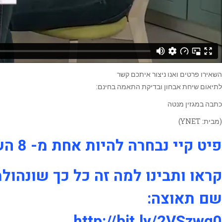
השאירו פרטים ואנו ניצור איתכם קשר
לתיאום שיחת אבחון ובדיקת התאמה בחינם:
כתבה במגזין מנטה
(מבית: YNET)
פיט קיי נבחרה להיות אחת מ- 8 השיטות המובילות לירידה במשקל.
קראו ותבינו למה זה כל כך שונהול
שם תאוצה:
http://bit.ly/2VSzwq0