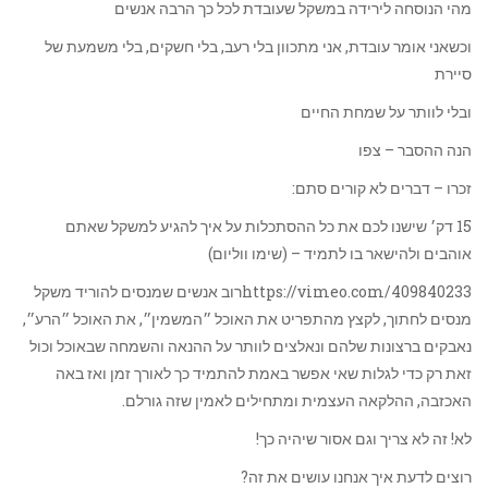
מהי הנוסחה לירידה במשקל שעובדת לכל כך הרבה אנשים
וכשאני אומר עובדת, אני מתכוון בלי רעב, בלי חשקים, בלי משמעת של
סיירת
ובלי לוותר על שמחת החיים
הנה ההסבר – צפו
זכרו – דברים לא קורים סתם:
15 דק׳ שישנו לכם את כל ההסתכלות על איך להגיע למשקל שאתם
אוהבים ולהישאר בו לתמיד – (שימו ווליום)
https://vimeo.com/409840233רוב אנשים שמנסים להוריד משקל
מנסים לחתוך, לקצץ מהתפריט את האוכל ״המשמין״, את האוכל ״הרע״,
נאבקים ברצונות שלהם ונאלצים לוותר על ההנאה והשמחה שבאוכל וכול
זאת רק כדי לגלות שאי אפשר באמת להתמיד כך לאורך זמן ואז באה
האכזבה, ההלקאה העצמית ומתחילים לאמין שזה גורלם.
לא! זה לא צריך וגם אסור שיהיה כך!
רוצים לדעת איך אנחנו עושים את זה?