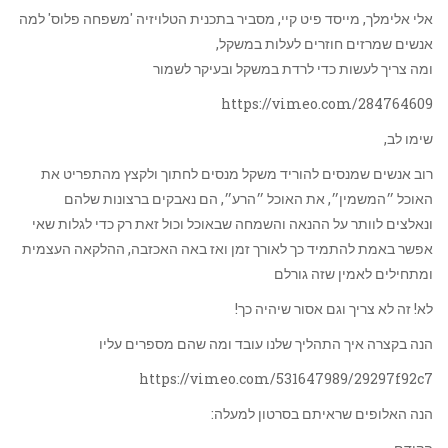
אלי אלימלך, מייסד פיט קיי, מסביר בתכנית הטלויזיה 'משפחה פלוס' למה
אנשים שמרזים חוזרים לעלות במשקל,
ומה צריך לעשות כדי לרדת במשקל ובעיקר לשמור
https://vimeo.com/284764609
שימו לב,
רוב אנשים שמנסים להוריד משקל מנסים לחתוך ולקצץ מהתפריט את
האוכל ״המשמין״, את האוכל ״הרע״, הם נאבקים ברצונות שלהם
ונאלצים לוותר על ההנאה והשמחה שבאוכל וכול זאת רק כדי לגלות שאי
אפשר באמת להתמיד כך לאורך זמן ואז באה האכזבה, ההלקאה העצמית
ומתחילים לאמין שזה גורלם
לא! זה לא צריך וגם אסור שיהיה כך!
הנה בקצרה איך התהליך שלנו עובד ומה שהם מספרים עליו
https://vimeo.com/531647989/29297f92c7
הנה האלופים שראיתם בסרטון למעלה: