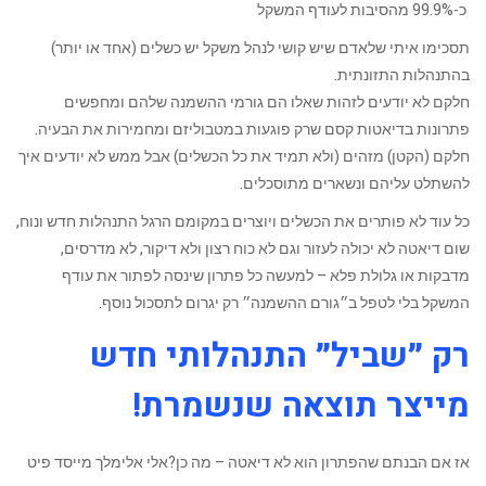
כ-99.9% מהסיבות לעודף המשקל
תסכימו איתי שלאדם שיש קושי לנהל משקל יש כשלים (אחד או יותר)
בהתנהלות התזונתית.
חלקם לא יודעים לזהות שאלו הם גורמי ההשמנה שלהם ומחפשים
פתרונות בדיאטות קסם שרק פוגעות במטבוליזם ומחמירות את הבעיה.
חלקם (הקטן) מזהים (ולא תמיד את כל הכשלים) אבל ממש לא יודעים איך
להשתלט עליהם ונשארים מתוסכלים.
כל עוד לא פותרים את הכשלים ויוצרים במקומם הרגל התנהלות חדש ונוח,
שום דיאטה לא יכולה לעזור וגם לא כוח רצון ולא דיקור, לא מדרסים,
מדבקות או גלולת פלא – למעשה כל פתרון שינסה לפתור את עודף
המשקל בלי לטפל ב״גורם ההשמנה״ רק יגרום לתסכול נוסף.
רק ״שביל״ התנהלותי חדש
מייצר תוצאה שנשמרת!
אז אם הבנתם שהפתרון הוא לא דיאטה – מה כן?אלי אלימלך מייסד פיט