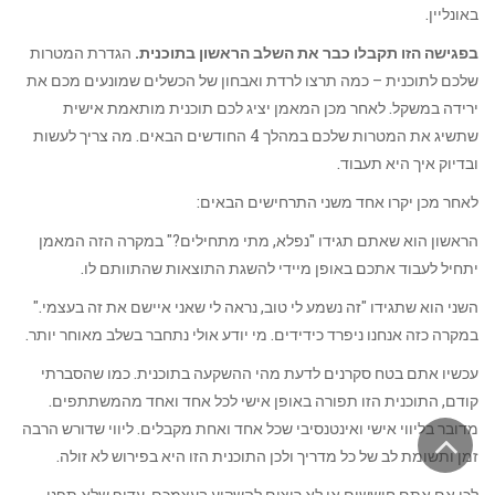
באונליין.
בפגישה הזו תקבלו כבר את השלב הראשון בתוכנית.
הגדרת המטרות
שלכם לתוכנית – כמה תרצו לרדת ואבחון של הכשלים שמונעים מכם את
ירידה במשקל. לאחר מכן המאמן יציג לכם תוכנית מותאמת אישית
שתשיג את המטרות שלכם במהלך 4 החודשים הבאים. מה צריך לעשות
ובדיוק איך היא תעבוד.
לאחר מכן יקרו אחד משני התרחישים הבאים:
הראשון הוא שאתם תגידו "נפלא, מתי מתחילים?" במקרה הזה המאמן
יתחיל לעבוד אתכם באופן מיידי להשגת התוצאות שהתוותם לו.
השני הוא שתגידו "זה נשמע לי טוב, נראה לי שאני איישם את זה בעצמי."
במקרה כזה אנחנו ניפרד כידידים. מי יודע אולי נתחבר בשלב מאוחר יותר.
עכשיו אתם בטח סקרנים לדעת מהי ההשקעה בתוכנית. כמו שהסברתי
קודם, התוכנית הזו תפורה באופן אישי לכל אחד ואחד מהמשתתפים.
גלילה
מדובר בליווי אישי ואינטנסיבי שכל אחד ואחת מקבלים. ליווי שדורש הרבה
זמן ותשומת לב של כל מדריך ולכן התוכנית הזו היא בפירוש לא זולה.
לראש
לכן אם אתם חוששים או לא רוצים להשקיע בעצמכם, עדיף שלא תפנו