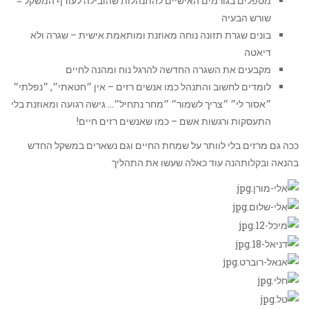
מטפלים בגורמים האישיים להתנהלות שהובילה לעודף המשקל =
שורש הבעיה
בונים שגרת תזונה נוחה מאוזנת ומותאמת אישית – שגרה ולא
דיאטה
מקבעים את השגרה החדשה להרגל נוח ומהנה לחיים
לומדים לחשוב והתנהל כמו אנשים רזים – אין ״חטאתי״, ״נפלתי״
״אסור לי״ ״צריך לשמור״ ״מחר נתחיל״… גישה רגועה ומאוזנת בלי
התעסקות ורגשות אשם – כמו שאנשים רזים חיים!
ככה גם מרזים בלי לוותר על שמחת החיים וגם נשארים במשקל החדש
בהנאה ובקלותהנה עוד כאלה שעשו את התהליך