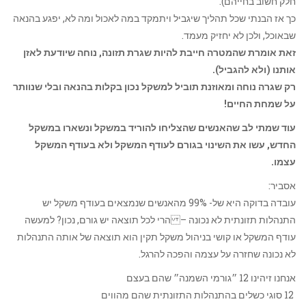
חלק חשוב בחייהם).
כך אז הבנתי שכל תהליך שיגביל ויתמקד במה לאכול ומה לא, יפגע בהנאה
שבאוכל, ולכן לא יחזיק מעמד.
זאת אומרת שהמטרה חייבת להיות שגרת תזונה, נוחה שיודעת לאזן
אותנו (ולא להגביל).
רק שגרה נוחה ומאוזנת תוביל למשקל נכון בקלות בהנאה ובלי שנוותר
על שמחת החיים!
עוד שמתי לב שהאנשים שהצליחו להוריד במשקל ונשארו במשקל
החדש, עשו את השינוי בגורם לעודף המשקל ולא בעודף המשקל
עצמו.
אסביר:
עובדה בדוקה היא של- 99% מהאנשים שנמצאים בעודף משקל יש
התנהלות תזונתית לא נכונה – הרי לכל תוצאה יש גורם, נכון? למעשה
עודף המשקל או קושי בניהול משקל תקין הוא תוצאה של אותה התנהלות
לא נכונה שחזרה על עצמה והפכה להרגל.
אנחנו זיהינו 12 ״גורמי השמנה״ שהם בעצם
12 סוגי כשלים בהתנהלות התזונתית שהם מהווים