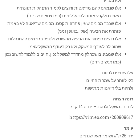
ולא בשריר
אלו שנמאס להם מדיאטות ורוצים ללמוד התנהלות תזונתית
מאוזנת ולקבע אותה להרגל לחיים (כמו צחצוח שיניים)
אלו שכבר מבינים שאין פתרונות קסם. מבינים שדיאטה לא באמת
פותרת את הבעיה (אולי, באופן זמני)
אלו רוצים לפתור את הבעיה מהשורש ולטפל בגורמים להתנהלות
שהובילה לעודף המשקל, ולא רק בעודף המשקל עצמו
אלו שמבינים שכחלק מהדרך למשקל נכון, חייבים ללמוד לחשוב נכון
(כמו אנשים רזים)
אלו שרוצים לרזות
בלי לוותר על שמחת החיים
ולחיות בלי דיאטות מתישות
רונה רצתה
לרדת במשקל ולחטב – ירדה 14 ק״ג
https://vimeo.com/200808617
עומר
ירד 25 ק״ג ושומר מעל שנתיים