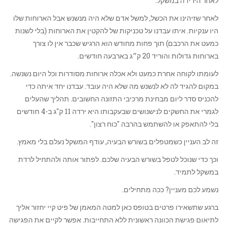
לאחר הירידה במשקל.
לאחר שזיהינו את הכשל, למשל אדם שלא היה מנשנש אבל הארוחות שלו
היו ענקיות. איתו עבדנו על טכניקות של להקטין את הארוחות (בלי לשנות
כמעט את הרכבם) תוך פחות מחודש הוא הרגיש שכבר אין לו צורך
בארוחות גדולות והוריד 20 ק״ג בארבעה חודשים.
לעומתו לקוחה אחרת כמעט ולא אכלה ארוחות מסודרות וכל היום נשנשה.
במקום להגיד לה לא לנשנש מה שלא היה עובד. עבדנו יחד איתה כדי
להכניס סדר ליום מבחינת מרכיבי התזונה החשובים. תהליך שהעלים
לגמרי את החשקים לנישנושים שבעקבותו היא ירדה 11 ק"ג ב-4 חודשים
בלי להתאפק או להשתמש בהרבה "כוח רצון".
זה לב העניין כשמטפלים בשורש הבעיה, עודף המשקל נעלם בלי מאמץ.
וכך כדי שנוכל לטפל בשורש הבעיה שלכם. לפתור אותה ולהתחיל לרדת
במשקל לתמיד.
נשמע לכם מעניין? ככה מתחילים.
ברגע שתשאירו פרטים בטופס כאן למטה המאמן של פיט קיי יחזור אליך
לתיאום פגישת הכוונה ראשונית ללא התחייבות. אפשר לקיים את הפגישה