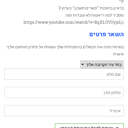
קיי
בראיון בתוכנת ״סוגרים חשבון״ בערוץ 3
מסביר למה דיאטות לא עובדות ומה
כןhttps://www.youtube.com/watch?v=8qXLOYOyjsI
השאר פרטים
בשיחה נזהה את הכשלים בהתנהלות שלך ונשוחח על פתרון מותאם אליך
אישית
כן, אשמח לקבל את שיחת האבחון